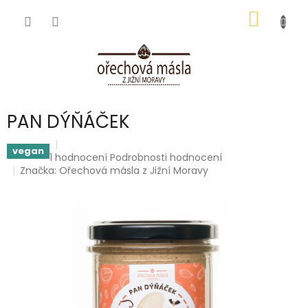
Přejít
NÁKUP
na
obsah
KOŠÍK
PAN DÝŇÁČEK
vegan
Průměrné
1 hodnocení
Podrobnosti hodnocení
hodnocení
Značka:
Ořechová másla z Jižní Moravy
produktu
je
5,0
z
5
hvězdiček.