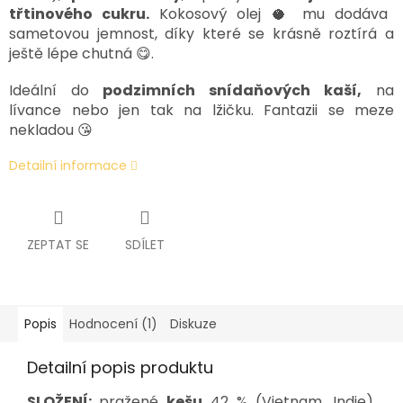
třtinového cukru.
Kokosový olej 🥥 mu dodáva
sametovou jemnost, díky které se krásně roztírá a
ještě lépe chutná 😋.
Ideální do
podzimních snídaňových kaší,
na
lívance nebo jen tak na lžičku. Fantazii se meze
nekladou 😘
Detailní informace
ZEPTAT SE
SDÍLET
Popis
Hodnocení (1)
Diskuze
Detailní popis produktu
SLOŽENÍ:
pražené
kešu
42 % (Vietnam, Indie),