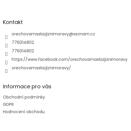
Z
á
p
a
Kontakt
t
í
orechovamaslazjiznimoravy
@
seznam.cz
776014802
776014802
https://www.facebook.com/orechovamaslazjiznimoravy
orechovamaslazjiznimoravy/
Informace pro vás
Obchodní podmínky
GDPR
Hodnocení obchodu