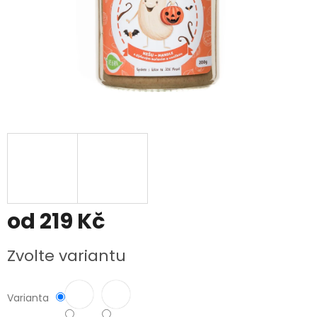
od
219 Kč
Měrná
Zvolte variantu
cena:
Varianta