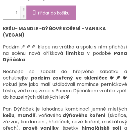
Přidat do košíku
KEŠU- MANDLE -DÝŇOVÉ KOŘENÍ - VANILKA
(VEGAN)
Podzim 🍂🍂🍂 klepe na vrátka a spolu s ním přichází
na scénu nová oříšková
limitka
v podobě
Pana
Dýňáčka
.
Nechejte se zabalit do hřejivého kabátku a
ochutnejte
podzim zavřený ve skleničce🍁🍂🍁
Pokud jste jako malí uždibávali mamince perníčkové
těsto, věřte mi, že se s Panem Dýňáčkem vrátíte zpět
do kouzelných dětských let💖
Pan Dýňáček je lahodnou kombinací jemně mletých
kešu
,
mandlí
, voňavého
dýňového koření
(skořice,
zázvor, kardamon , hřebíček, nové koření, muškátový
ořech),
pravé vanilky
, špetky
himalájské soli
a