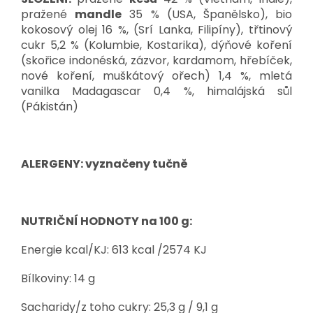
pražené
mandle
35 % (USA, Španělsko), bio
kokosový olej 16 %, (Srí Lanka, Filipíny), třtinový
cukr 5,2 % (Kolumbie, Kostarika), dýňové koření
(skořice indonéská, zázvor, kardamom, hřebíček,
nové koření, muškátový ořech) 1,4 %, mletá
vanilka Madagascar 0,4 %, himalájská sůl
(Pákistán)
ALERGENY: vyznačeny tučně
NUTRIČNÍ HODNOTY na 100 g:
Energie kcal/KJ: 613 kcal /2574 KJ
Bílkoviny: 14 g
Sacharidy/z toho cukry: 25,3 g / 9,1 g