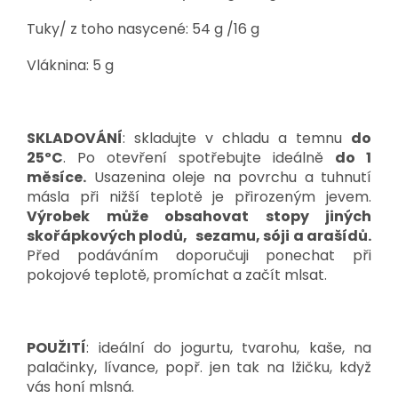
Tuky/ z toho nasycené: 54 g /16 g
Vláknina: 5 g
SKLADOVÁNÍ
: skladujte v chladu a temnu
do
25ºC
. Po otevření spotřebujte ideálně
do 1
měsíce.
Usazenina oleje na povrchu a tuhnutí
másla při nižší teplotě je přirozeným jevem.
Výrobek může obsahovat stopy jiných
skořápkových plodů,
sezamu, sóji a arašídů.
Před podáváním doporučuji ponechat při
pokojové teplotě, promíchat a začít mlsat.
POUŽITÍ
: ideální do jogurtu, tvarohu, kaše, na
palačinky, lívance, popř. jen tak na lžičku, když
vás honí mlsná.