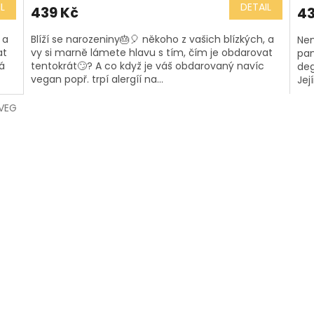
pro
L
DETAIL
439 Kč
43
je
4,9
 a
Blíží se narozeniny🎂🎈 někoho z vašich blízkých, a
Nem
z
at
vy si marně lámete hlavu s tím, čím je obdarovat
pan
5
á
tentokrát🙄? A co když je váš obdarovaný navíc
deg
hvě
vegan popř. trpí alergíí na...
Jej
VEG