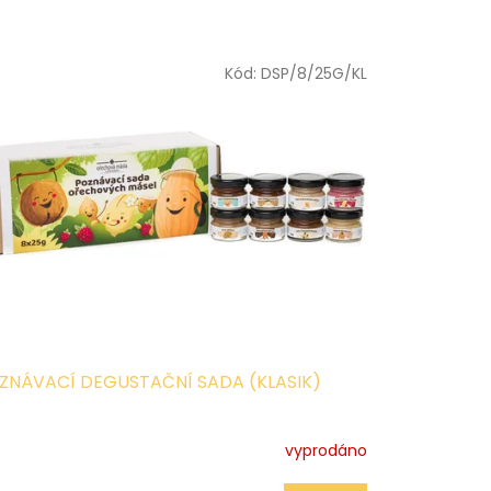
Kód:
DSP/8/25G/KL
ZNÁVACÍ DEGUSTAČNÍ SADA (KLASIK)
vyprodáno
ůměrné
dnocení