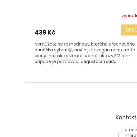
vyprod
Průměrné
hodnocení
produktu
DETA
439 Kč
je
5,0
Nemůžete se rozhodnout, kterého ořechového
z
panáčka vybrat🤔, navíc jste vegan nebo trpíte
5
alergií na mléko či intolerancí laktózy? V tom
hvězdiček.
případě je poznávací degustační sada...
Z
á
p
a
t
Kontakt
í
orech
mora