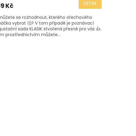
duktu
DETAIL
9 Kč
ůžete se rozhodnout, kterého ořechového
áčka vybrat 🤔? V tom případě je poznávací
ustační sada KLASIK stvořená přesně pro vás 👍.
zdiček.
ím prostřednictvím můžete...