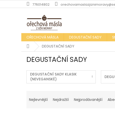
Přejít
776014802
orechovamaslazjiznimoravy@s
na
obsah
OŘECHOVÁ MÁSLA
DEGUSTAČNÍ SADY
S
Domů
DEGUSTAČNÍ SADY
DEGUSTAČNÍ SADY
DEGUSTAČNÍ SADY KLASIK
DEGU
(NEVEGANSKÉ)
Ř
a
Nejlevnější
Nejdražší
Nejprodávanější
Abe
z
e