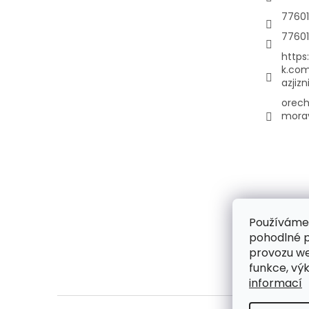
7760
7760
https
k.co
azjiz
orech
mora
Používáme
pohodlné p
provozu we
funkce, vý
informací