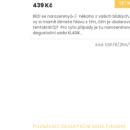
produktu
DETAI
439 Kč
je
4,9
Blíží se narozeniny🥳🎈 někoho z vašich blízkých,
z
vy si marně lámete hlavu s tím, čím je obdarov
5
tentokrát🤔? Pro tyto případy je tu narozeninov
hvězdiček.
degustační sada KLASIK...
Kód:
DSP/8/25G/
POZNÁVACÍ DEGUSTAČNÍ SADA (VEGAN)