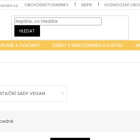
OBCHODNÍ PODMÍNKY
GDPR
HODNOCENÍ OBC
eznam.cz
HLEDAT
NÍDANĚ A SVAČINKY
DÁRKY K NAROZENINÁM A SVÁTKU
M
STAČNÍ SADY VEGAN
cedně