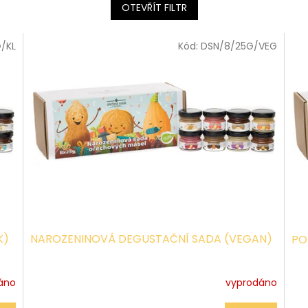
OTEVŘÍT FILTR
/KL
Kód:
DSN/8/25G/VEG
K)
NAROZENINOVÁ DEGUSTAČNÍ SADA (VEGAN)
PO
áno
vyprodáno
Pr
ho