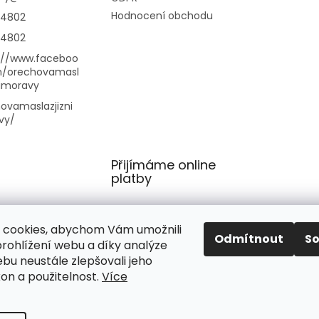
k
Hodnocení obchodu
14802
y
v
14802
ý
://www.faceboo
p
m/orechovamasl
i
nimoravy
s
u
ovamaslazjizni
vy/
Přijímáme online
platby
 cookies, abychom Vám umožnili
Odmítnout
S
rohlížení webu a díky analýze
bu neustále zlepšovali jeho
kon a použitelnost.
Více