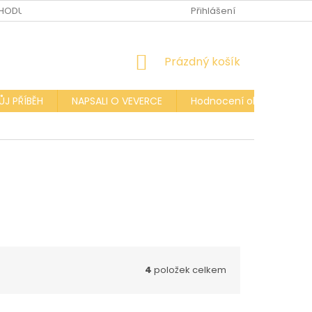
HODU
Přihlášení
NÁKUPNÍ
Prázdný košík
KOŠÍK
ŮJ PŘÍBĚH
NAPSALI O VEVERCE
Hodnocení obchodu
4
položek celkem