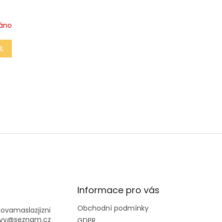
áno
IL
O
v
l
á
d
a
c
í
Informace pro vás
p
r
Obchodní podmínky
ovamaslazjizni
v
vy
@
seznam.cz
GDPR