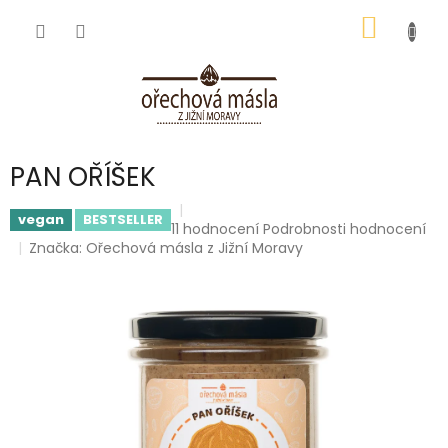
Přejít
NÁKUP
na
obsah
KOŠÍK
PAN OŘÍŠEK
vegan
BESTSELLER
Průměrné
11 hodnocení
Podrobnosti hodnocení
hodnocení
Značka:
Ořechová másla z Jižní Moravy
produktu
je
5,0
z
5
hvězdiček.