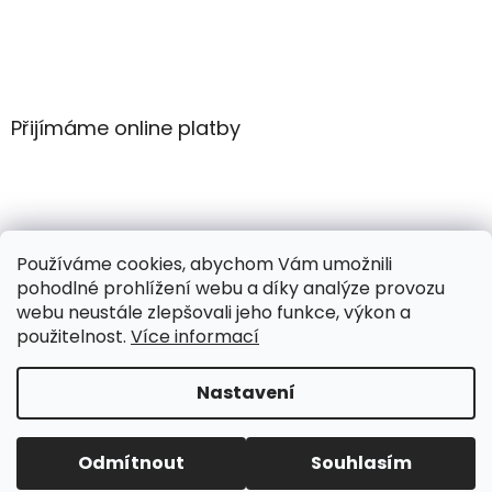
Přijímáme online platby
Používáme cookies, abychom Vám umožnili
pohodlné prohlížení webu a díky analýze provozu
webu neustále zlepšovali jeho funkce, výkon a
použitelnost.
Více informací
Vytvořil Shoptet
Nastavení
Copyright 2026
OŘECHOVÁ MÁSLA Z JIŽNÍ MORAVY
.
Odmítnout
Souhlasím
Všechna práva vyhrazena.