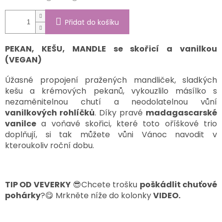
Přidat do košíku
PEKAN, KEŠU, MANDLE se skořicí a vanilkou
(VEGAN)
Úžasné propojení pražených mandliček, sladkých
kešu a krémových pekanů, vykouzlilo másílko s
nezaměnitelnou chutí a neodolatelnou vůní
vanilkových rohlíčků
. Díky pravé
madagascarské
vanilce
a voňavé skořici, které toto oříškové trio
doplňují, si tak můžete vůni Vánoc navodit v
kteroukoliv roční dobu.
TIP OD VEVERKY
😎Chcete trošku
poškádlit chuťové
pohárky
?😋 Mrkněte níže do kolonky
VIDEO.