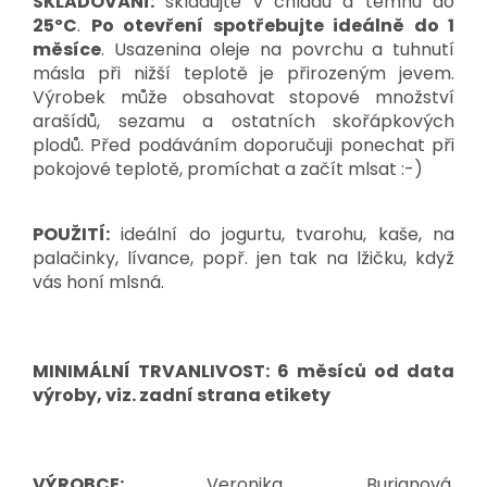
SKLADOVÁNÍ:
skladujte v chladu a temnu do
25ºC
.
Po otevření spotřebujte ideálně do 1
měsíce
. Usazenina oleje na povrchu a tuhnutí
másla při nižší teplotě je přirozeným jevem.
Výrobek může obsahovat stopové množství
arašídů, sezamu a ostatních skořápkových
plodů. Před podáváním doporučuji ponechat při
pokojové teplotě, promíchat a začít mlsat :-)
POUŽITÍ:
ideální do jogurtu, tvarohu, kaše, na
palačinky, lívance, popř. jen tak na lžičku, když
vás honí mlsná.
MINIMÁLNÍ TRVANLIVOST: 6 měsíců od data
výroby, viz. zadní strana etikety
VÝROBCE:
Veronika Burianová,