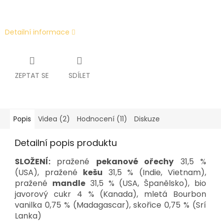
Detailní informace
ZEPTAT SE
SDÍLET
Popis
Videa (2)
Hodnocení (11)
Diskuze
Detailní popis produktu
SLOŽENÍ:
pražené
pekanové ořechy
31,5 %
(USA), pražené
kešu
31,5 % (Indie, Vietnam),
pražené
mandle
31,5 % (USA, Španělsko), bio
javorový cukr 4 % (Kanada), mletá Bourbon
vanilka 0,75 % (Madagascar), skořice 0,75 % (Srí
Lanka)