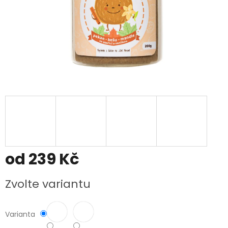
od
239 Kč
Měrná
Zvolte variantu
cena:
Varianta