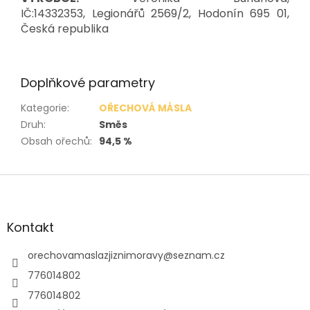
IČ:14332353, Legionářů 2569/2, Hodonín 695 01,
Česká republika
Doplňkové parametry
Kategorie
:
OŘECHOVÁ MÁSLA
Druh
:
Směs
Obsah ořechů
:
94,5 %
Z
á
p
a
Kontakt
t
í
orechovamaslazjiznimoravy
@
seznam.cz
776014802
776014802