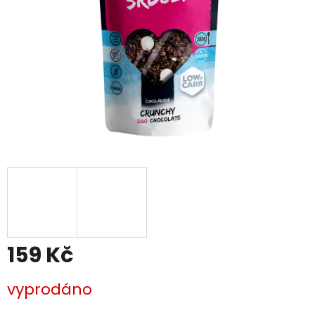
159 Kč
Měrná
vyprodáno
cena: