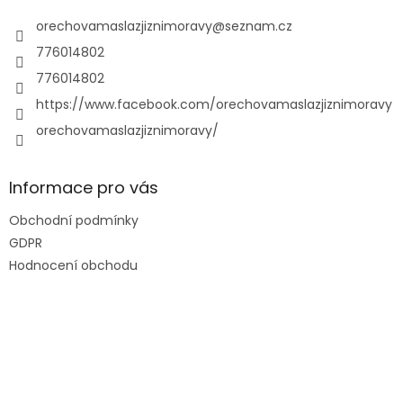
t
í
orechovamaslazjiznimoravy
@
seznam.cz
776014802
776014802
https://www.facebook.com/orechovamaslazjiznimoravy
orechovamaslazjiznimoravy/
Informace pro vás
Obchodní podmínky
GDPR
Hodnocení obchodu