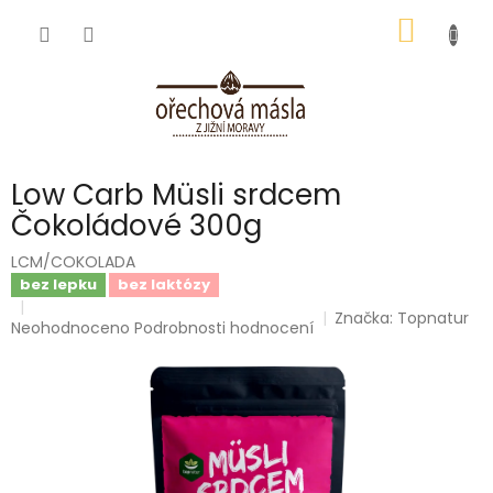
Přejít
NÁKUP
na
obsah
KOŠÍK
Low Carb Müsli srdcem
Čokoládové 300g
LCM/COKOLADA
bez lepku
bez laktózy
Značka:
Topnatur
Průměrné
Neohodnoceno
Podrobnosti hodnocení
hodnocení
produktu
je
0,0
z
5
hvězdiček.