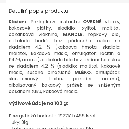
Detailní popis produktu
Složení
: Bezlepkové instantní
OVESNÉ
vločky,
kokosové plátky, sladidlo: xylitol, maltitol,
čekanková vláknina,
MANDLE
, řepkový olej,
čokoláda hořká bez přidaného cukru se
sladidlem 4,2 % (kakaová hmota, sladidlo:
maltitol, kakaové máslo, emulgátor: lecitin a
E476, aroma), čokoláda bílá bez přidaného cukru
se sladidlem 4,2 % (sladidlo: maltitol, kakaové
máslo, sušené plnotučné
MLÉKO
, emulgátor:
slunečnicový lecitin, přírodní aroma),
alkalizovaný kakaový prášek se sníženým
obsahem tuku, kakaové máslo.
Výživové údaje na 100 g:
Energetická hodnota: 1927KJ/465 kcal
Tuky: 31g
z toho nasycené mastné kyseliny: 18g