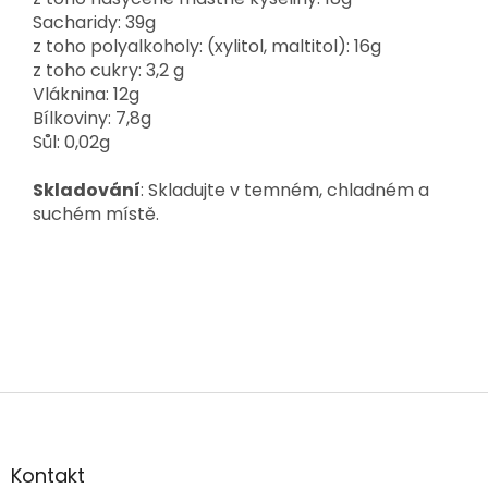
Sacharidy: 39g
z toho polyalkoholy: (xylitol, maltitol): 16g
z toho cukry: 3,2 g
Vláknina: 12g
Bílkoviny: 7,8g
Sůl: 0,02g
Skladování
:
Skladujte v temném, chladném a
suchém místě.
Z
á
p
a
Kontakt