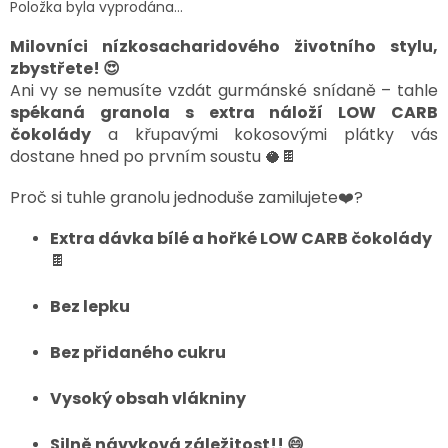
Položka byla vyprodána…
Milovníci nízkosacharidového životního stylu,
zbystřete! 😍
Ani vy se nemusíte vzdát gurmánské snídaně – tahle
spékaná granola s extra náloží LOW CARB
čokolády
a křupavými kokosovými plátky vás
dostane hned po prvním soustu 🥥🍫
Proč si tuhle granolu jednoduše zamilujete❤️?
Extra dávka bílé a hořké LOW CARB čokolády
🍫
Bez lepku
Bez přidaného cukru
Vysoký obsah vlákniny
Silně návyková záležitost!! 😄