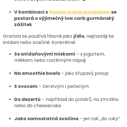
V kombinaci s
Panem Kešukokosáčkem
se
postará o výjimečný low carb gurmánský
zážitek
Granola se používá hlavně jako
jídlo
, nejčastěji ke
snídani nebo svačině. Konkrétně:
Se snídaňovými miskami
– s jogurtem,
mlékem nebo rostlinnými nápoji
Na smoothie bowls
– jako křupavý posyp
S ovocem
– čerstvým i pečeným
Do dezertů
– například do pohárů, na zmrzlinu
nebo do cheesecake
Jako samostatná svačina
– jen tak „do ruky“