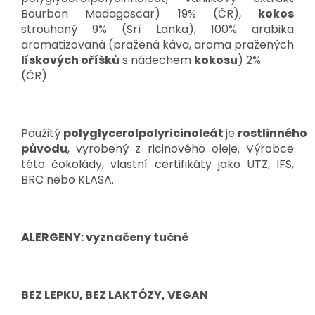
Bourbon Madagascar) 19% (ČR),
kokos
strouhaný 9% (Srí Lanka), 100% arabika
aromatizovaná (pražená káva, aroma pražených
lískových oříšků
s nádechem
kokosu
) 2%
(ČR)
Použitý
polyglycerolpolyricinoleát
je
rostlinného
původu
, vyrobený z ricinového oleje. Výrobce
této čokolády, vlastní certifikáty jako UTZ, IFS,
BRC nebo KLASA.
ALERGENY: vyznačeny tučně
BEZ LEPKU, BEZ LAKTÓZY, VEGAN