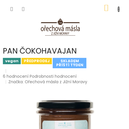
Přejít
NÁKUP
na
obsah
KOŠÍK
PAN ČOKOHAVAJAN
vegan
PŘEDPRODEJ
SKLADEM
PŘÍŠTÍ TÝDEN
Průměrné
6 hodnocení
Podrobnosti hodnocení
hodnocení
Značka:
Ořechová másla z Jižní Moravy
produktu
je
5,0
z
5
hvězdiček.