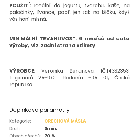
POUŽITÍ:
Ideální do jogurtu, tvarohu, kaše, na
palačinky, lívance, popř. jen tak na lžičku, když
vás honí mlsná.
MINIMÁLNÍ TRVANLIVOST: 6 měsíců od data
výroby, viz. zadní strana etikety
VÝROBCE:
Veronika Burianová, IČ:14332353,
Legionářů 2569/2, Hodonín 695 01, Česká
republika
Doplňkové parametry
Kategorie
:
OŘECHOVÁ MÁSLA
Druh
:
Směs
Obsah ořechů
:
70 %