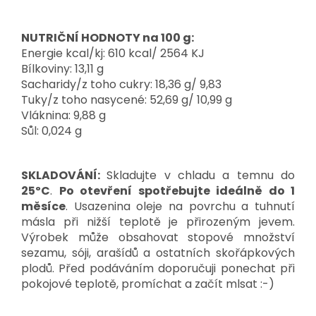
NUTRIČNÍ HODNOTY na 100 g:
Energie kcal/kj: 610 kcal/ 2564 KJ
Bílkoviny: 13,11 g
Sacharidy/z toho cukry: 18,36 g/ 9,83
Tuky/z toho nasycené: 52,69 g/ 10,99 g
Vláknina: 9,88 g
Sůl: 0,024 g
SKLADOVÁNÍ:
Skladujte v chladu a temnu do
25ºC
.
Po otevření spotřebujte ideálně do 1
měsíce
. Usazenina oleje na povrchu a tuhnutí
másla při nižší teplotě je přirozeným jevem.
Výrobek může obsahovat stopové množství
sezamu, sóji, arašídů a ostatních skořápkových
plodů. Před podáváním doporučuji ponechat při
pokojové teplotě, promíchat a začít mlsat :-)