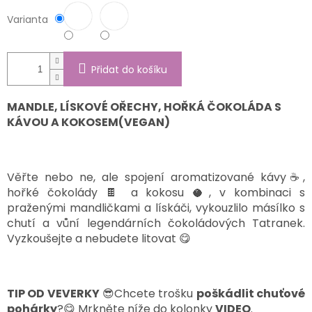
Varianta
Přidat do košíku
MANDLE, LÍSKOVÉ OŘECHY, HOŘKÁ ČOKOLÁDA S
KÁVOU A KOKOSEM(VEGAN)
Věřte nebo ne, ale spojení aromatizované kávy☕,
hořké čokolády 🍫 a kokosu 🥥, v kombinaci s
praženými mandličkami a lískáči, vykouzlilo másílko s
chutí a vůní legendárních čokoládových Tatranek.
Vyzkoušejte a nebudete litovat 😋
TIP OD VEVERKY
😎Chcete trošku
poškádlit chuťové
pohárky
?😋 Mrkněte níže do kolonky
VIDEO
.