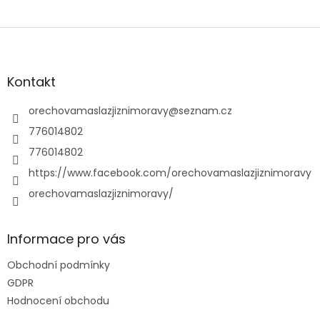
Z
á
p
a
Kontakt
t
í
orechovamaslazjiznimoravy
@
seznam.cz
776014802
776014802
https://www.facebook.com/orechovamaslazjiznimoravy
orechovamaslazjiznimoravy/
Informace pro vás
Obchodní podmínky
GDPR
Hodnocení obchodu