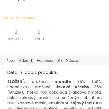
Detailní informace
ZEPTAT SE
SDÍLET
Popis
Videa (1)
Hodnocení (6)
Diskuze
Detailní popis produktu
SLOŽENÍ:
pražené
mandle
35% (USA,
Španělsko), pražené
lískové ořechy
35%
(Gruzie), hořká 70% čokoláda (kakaová hmota,
cukr, kakaový prášek se sníženým obsahem
tuku, kakaové máslo, emulgátor:
sójový
lecitin
a
polyglycerolpolycirinoleát, vanilkový extrakt