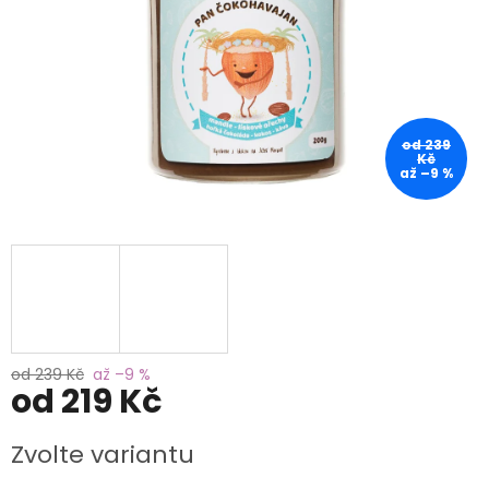
od 239
Kč
až –9 %
od 239 Kč
až –9 %
od
219 Kč
Měrná
Zvolte variantu
cena: